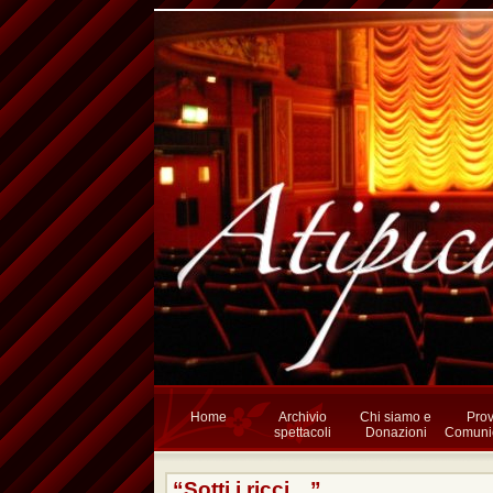
Home
Archivio
Chi siamo e
Prov
spettacoli
Donazioni
Comunic
“Sotti i ricci…”