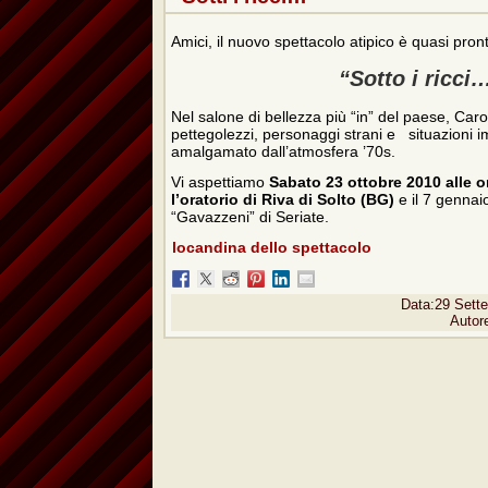
Amici, il nuovo spettacolo atipico è quasi pron
“Sotto i ricci
Nel salone di bellezza più “in” del paese, Car
pettegolezzi, personaggi strani e situazioni im
amalgamato dall’atmosfera ’70s.
Vi aspettiamo
Sabato 23 ottobre 2010 alle o
l’oratorio di Riva di Solto (BG)
e il 7 gennai
“Gavazzeni” di Seriate.
locandina dello spettacolo
Data:29 Sett
Autor