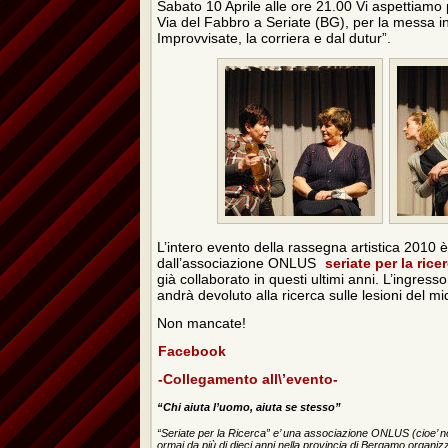
Sabato 10 Aprile alle ore 21.00 Vi aspettiamo p
Via del Fabbro a Seriate (BG), per la messa i
Improvvisate, la corriera e dal dutur”.
L’intero evento della rassegna artistica 2010 
dall’associazione ONLUS
seriate per la rice
già collaborato in questi ultimi anni. L’ingresso
andrà devoluto alla ricerca sulle lesioni del mi
Non mancate!
Facebook
-Collegamento all\’evento-
“Chi aiuta l’uomo, aiuta se stesso”
“Seriate per la Ricerca” e’ una associazione ONLUS (cioe’ no
ormai da più di dieci anni nella provincia di Bergamo organiz