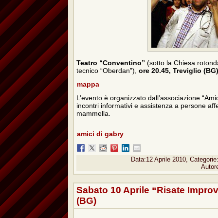
Teatro “Conventino”
(sotto la Chiesa rotonda 
tecnico “Oberdan”),
ore 20.45, Treviglio (BG)
mappa
L’evento è organizzato dall’associazione “Am
incontri informativi e assistenza a persone aff
mammella.
amici di gabry
Data:12 Aprile 2010, Categorie
Autor
Sabato 10 Aprile “Risate Improv
(BG)